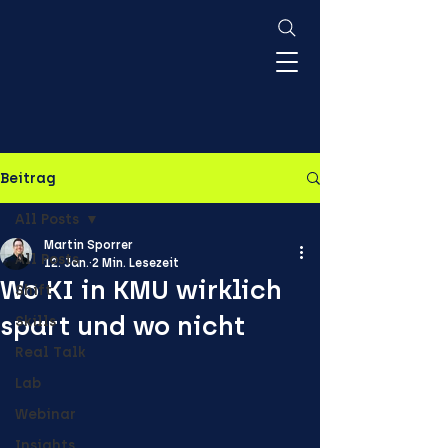
Beitrag
All Posts
Martin Sporrer
All Posts
12. Jan.
2 Min. Lesezeit
Wo KI in KMU wirklich
Shift
spart und wo nicht
Skills
Real Talk
Lab
Webinar
Insights