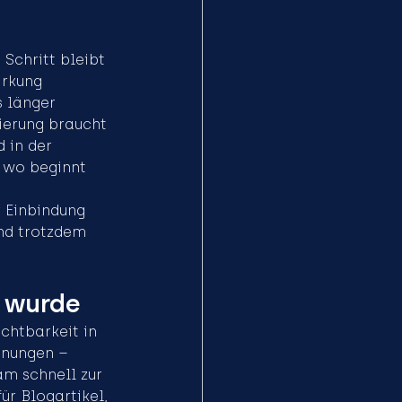
 Schritt bleibt 
irkung 
s länger 
vierung braucht 
 in der 
 wo beginnt 
 Einbindung 
und trotzdem 
 wurde
chtbarkeit in 
dnungen – 
am schnell zur 
ür Blogartikel, 