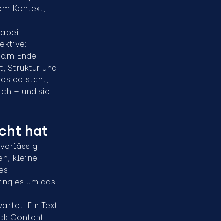
em Kontext, 
abei 
ktive: 
 am Ende 
, Struktur und 
as da steht, 
ch – und sie 
cht hat
verlässig 
n, kleine 
es 
ging es um das 
rtet. Ein Text 
ück Content 