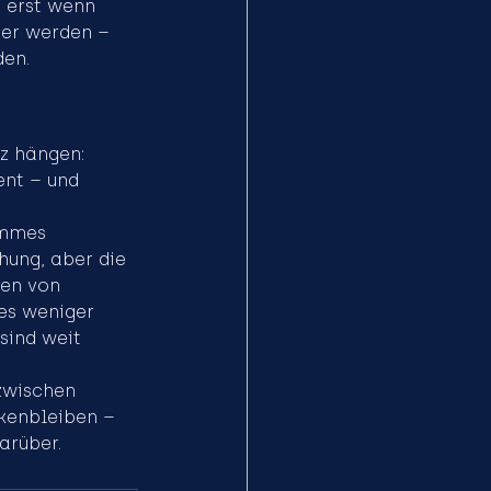
 erst wenn 
ser werden – 
den.
z hängen: 
ent – und 
immes 
hung, aber die 
ren von 
es weniger 
sind weit 
zwischen 
ckenbleiben – 
arüber.