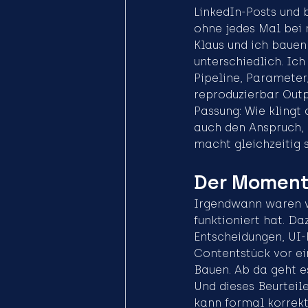
LinkedIn-Posts und b
ohne jedes Mal bei 
Klaus und ich baue
unterschiedlich. Ic
Pipeline, Paramete
reproduzierbar Outpu
Passung: Wie klingt 
auch den Anspruch, 
macht gleichzeitig s
Der Moment,
Irgendwann waren wi
funktioniert hat. Da
Entscheidungen, UI-F
Contentstück vor ei
Bauen. Ab da geht e
Und dieses Beurteile
kann formal korrekt