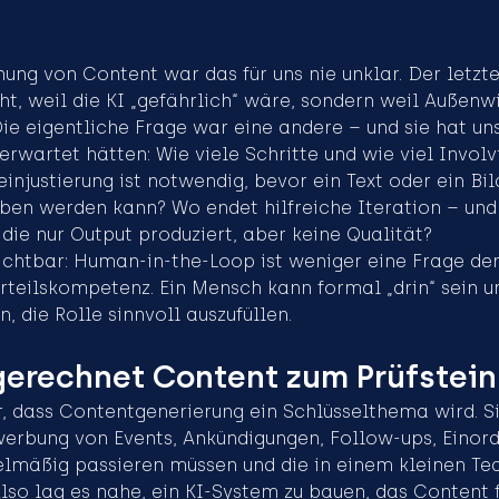
hung von Content war das für uns nie unklar. Der letzte
t, weil die KI „gefährlich“ wäre, sondern weil Außenw
Die eigentliche Frage war eine andere – und sie hat un
 erwartet hätten: Wie viele Schritte und wie viel Invol
einjustierung ist notwendig, bevor ein Text oder ein Bild
ben werden kann? Wo endet hilfreiche Iteration – und
 die nur Output produziert, aber keine Qualität?
sichtbar: Human-in-the-Loop ist weniger eine Frage der
Urteilskompetenz. Ein Mensch kann formal „drin“ sein 
n, die Rolle sinnvoll auszufüllen.
erechnet Content zum Prüfstein
r, dass Contentgenerierung ein Schlüsselthema wird. Si
erbung von Events, Ankündigungen, Follow-ups, Einor
gelmäßig passieren müssen und die in einem kleinen Te
lso lag es nahe, ein KI-System zu bauen, das Content f