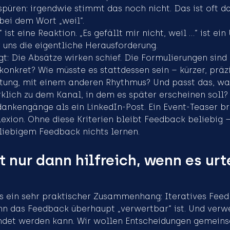
püren: irgendwie stimmt das noch nicht. Das ist oft da
bei dem Wort „weil“.
“ ist eine Reaktion. „Es gefällt mir nicht, weil …“ ist ein 
r uns die eigentliche Herausforderung.
t: Die Absätze wirken schief. Die Formulierungen sind 
konkret? Wie müsste es stattdessen sein – kürzer, präzi
ung, mit einem anderen Rhythmus? Und passt das, was
klich zu dem Kanal, in dem es später erscheinen soll? 
ankengänge als ein LinkedIn-Post. Ein Event-Teaser b
lexion. Ohne diese Kriterien bleibt Feedback beliebig –
liebigem Feedback nichts lernen.
 nur dann hilfreich, wenn es urt
s ein sehr praktischer Zusammenhang: Iteratives Feedb
n das Feedback überhaupt „verwertbar“ ist. Und verwe
ndet werden kann. Wir wollen Entscheidungen gemeins