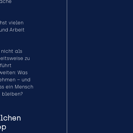
fache 
hst vielen 
und Arbeit 
 nicht als 
beitsweise zu 
führt 
weiten: Was 
nehmen – und 
ss ein Mensch 
 bleiben?
lchen 
op 