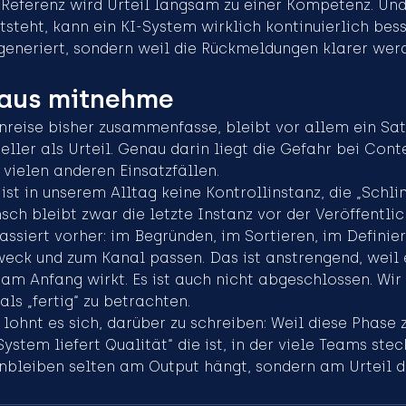
 Referenz wird Urteil langsam zu einer Kompetenz. Und
steht, kann ein KI-System wirklich kontinuierlich bes
 generiert, sondern weil die Rückmeldungen klarer wer
raus mitnehme
nreise bisher zusammenfasse, bleibt vor allem ein Sat
eller als Urteil. Genau darin liegt die Gefahr bei Cont
 vielen anderen Einsatzfällen.
st in unserem Alltag keine Kontrollinstanz, die „Schl
sch bleibt zwar die letzte Instanz vor der Veröffentlic
assiert vorher: im Begründen, im Sortieren, im Definie
Zweck und zum Kanal passen. Das ist anstrengend, weil 
s am Anfang wirkt. Es ist auch nicht abgeschlossen. Wir 
als „fertig“ zu betrachten.
lohnt es sich, darüber zu schreiben: Weil diese Phase 
System liefert Qualität“ die ist, in der viele Teams ste
nbleiben selten am Output hängt, sondern am Urteil d