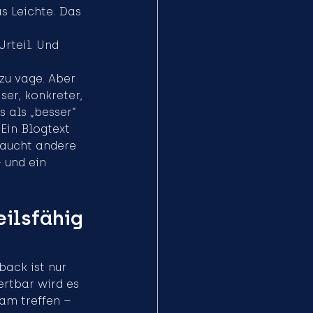
s Leichte. Das 
Urteil. Und 
zu vage. Aber 
ser, konkreter, 
 als „besser“ 
Ein Blogtext 
raucht andere 
 und ein 
eilsfähig 
ack ist nur 
rtbar wird es 
am treffen – 