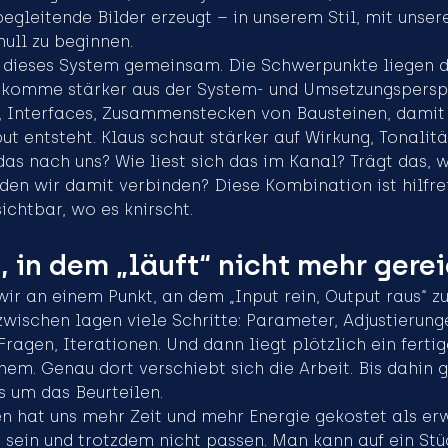
egleitende Bilder erzeugt – in unserem Stil, mit unser
null zu beginnen.
n dieses System gemeinsam. Die Schwerpunkte liegen d
h komme stärker aus der System- und Umsetzungsperspe
r, Interfaces, Zusammenstecken von Bausteinen, damit
t entsteht. Klaus schaut stärker auf Wirkung, Tonalität
das nach uns? Wie liest sich das im Kanal? Trägt das, w
den wir damit verbinden? Diese Kombination ist hilfrei
ichtbar, wo es knirscht.
 in dem „läuft“ nicht mehr gerei
r an einem Punkt, an dem „Input rein, Output raus“ zu
zwischen lagen viele Schritte: Parameter, Adjustierunge
ragen, Iterationen. Und dann liegt plötzlich ein fertig
nem. Genau dort verschiebt sich die Arbeit. Bis dahin 
s um das Beurteilen.
n hat uns mehr Zeit und mehr Energie gekostet als erwa
 sein und trotzdem nicht passen. Man kann auf ein St