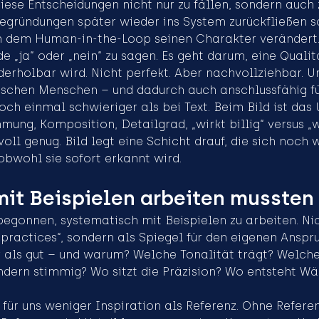
iese Entscheidungen nicht nur zu fällen, sondern auch z
egründungen später wieder ins System zurückfließen so
an dem Human-in-the-Loop seinen Charakter verändert. 
 „ja“ oder „nein“ zu sagen. Es geht darum, eine Qualit
derholbar wird. Nicht perfekt. Aber nachvollziehbar. U
schen Menschen – und dadurch auch anschlussfähig fü
noch einmal schwieriger als bei Text. Beim Bild ist das 
mung, Komposition, Detailgrad, „wirkt billig“ versus „wi
oll genug. Bild legt eine Schicht drauf, die sich noch 
obwohl sie sofort erkannt wird.
it Beispielen arbeiten mussten
egonnen, systematisch mit Beispielen zu arbeiten. Nic
practices“, sondern als Spiegel für den eigenen Anspr
 als gut – und warum? Welche Tonalität trägt? Welche 
ondern stimmig? Wo sitzt die Präzision? Wo entsteht W
 für uns weniger Inspiration als Referenz. Ohne Referen