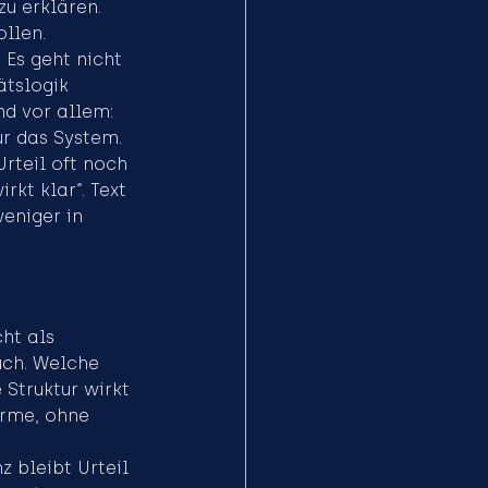
u erklären. 
llen.
Es geht nicht 
ätslogik 
nd vor allem: 
r das System.
Urteil oft noch 
rkt klar“. Text 
weniger in 
ht als 
uch. Welche 
Struktur wirkt 
ärme, ohne 
z bleibt Urteil 