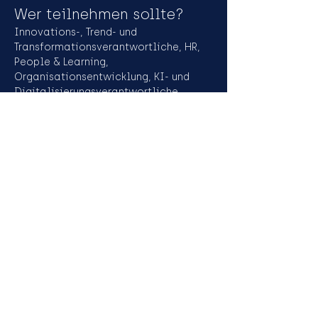
Wer teilnehmen sollte?
Innovations-, Trend- und 
Transformationsverantwortliche, HR, 
People & Learning, 
Organisationsentwicklung, KI- und 
Digitalisierungsverantwortliche, 
Strategie-, Bereichs- und 
Projektleitung,  Führungskräfte in 
Umbruch- und Wachstumsphasen, 
Produkt- und Business-Owner an der 
Schnittstelle von Effizienz und 
Innovation
Anmeldung unter: 
www.innoxnetwork.com
Mehr anzeigen