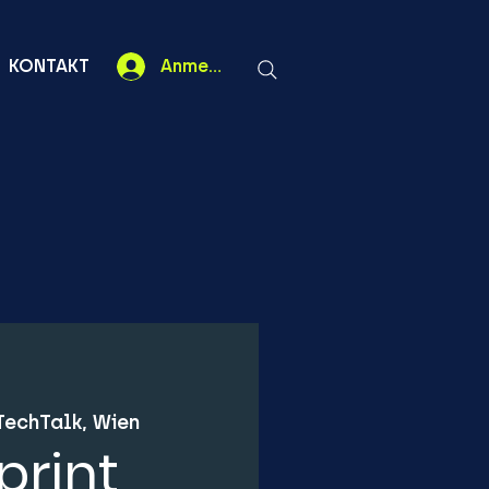
KONTAKT
Anmelden
TechTalk, Wien
print