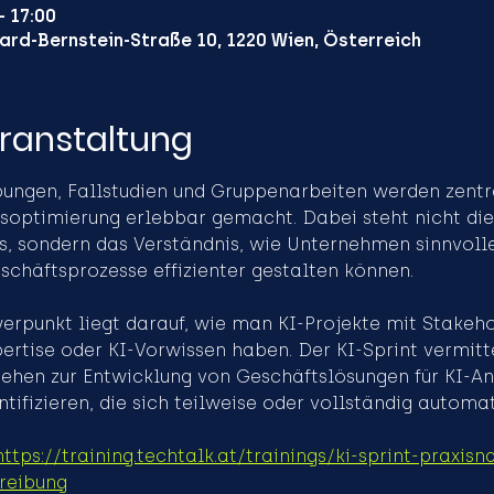
– 17:00
ard-Bernstein-Straße 10, 1220 Wien, Österreich
eranstaltung
bungen, Fallstudien und Gruppenarbeiten werden zent
ssoptimierung erlebbar gemacht. Dabei steht nicht die
s, sondern das Verständnis, wie Unternehmen sinnvol
eschäftsprozesse effizienter gestalten können.
rpunkt liegt darauf, wie man KI-Projekte mit Stakehol
ertise oder KI-Vorwissen haben. Der KI-Sprint vermitte
ehen zur Entwicklung von Geschäftslösungen für KI-A
entifizieren, die sich teilweise oder vollständig automa
https://training.techtalk.at/trainings/ki-sprint-praxis
reibung