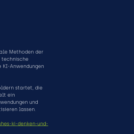
rale Methoden der 
 technische 
le KI-Anwendungen 
dern startet, die 
lt ein 
nwendungen und 
tisieren lassen.
nahes-ki-denken-und-