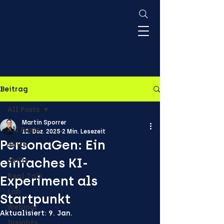
Beitrag
All Posts
Martin Sporrer
All Posts
12. Dez. 2025
2 Min. Lesezeit
PersonaGen: Ein
Shift
einfaches KI-
Skills
Real Talk
Experiment als
Lab
Startpunkt
Webinar
Aktualisiert:
9. Jan.
Insights