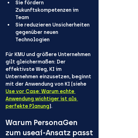
Sie fördern 
Zukunftskompetenzen
 im 
Team
Sie reduzieren Unsicherheiten 
gegenüber neuen 
Technologien
Für KMU und größere Unternehmen 
gilt gleichermaßen: 
Der 
effektivste Weg, KI im 
Unternehmen einzusetzen, beginnt 
mit der Anwendung von KI (siehe 
Use vor Case: Warum echte 
Anwendung wichtiger ist als 
perfekte Planung
)
.
Warum PersonaGen 
zum useai-Ansatz passt