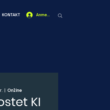
KONTAKT
Anmelden
r.
  |  
Online
stet KI