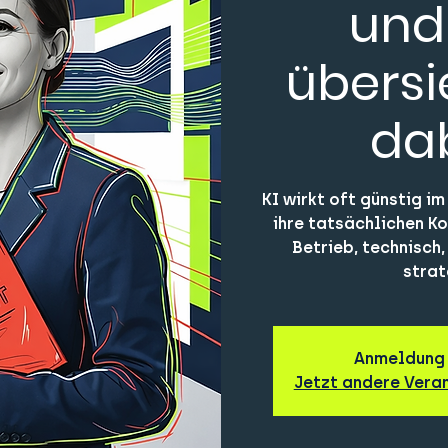
und
übersi
da
KI wirkt oft günstig im
ihre tatsächlichen K
Betrieb, technisch
strat
Anmeldung
Jetzt andere Vera