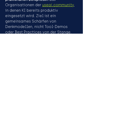
Organisationen der 
useai.community
, 
in denen KI bereits produktiv 
eingesetzt wird. Ziel ist ein 
gemeinsames Schärfen von 
Denkmodellen, nicht Tool-Demos 
oder Best Practices von der Stange. 
Der Austausch ist kostenlos und auf 
eine 
begrenzte 
Teilnehmerzahl
 ausgelegt, um echte 
Diskussion zu ermöglichen. Eine 
verbindliche Anmeldung
 ist daher 
erforderlich.
Diese
Veranstaltung
teilen