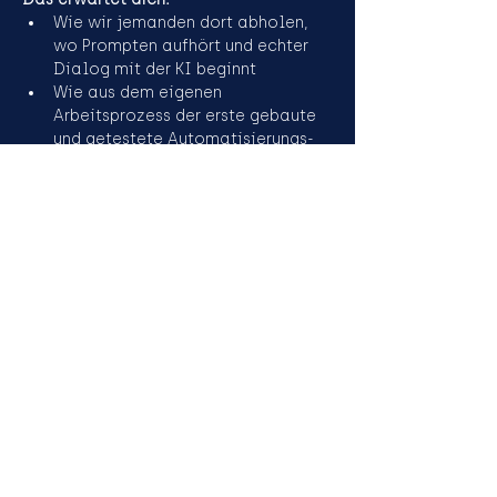
Wie wir jemanden dort abholen, 
wo Prompten aufhört und echter 
Dialog mit der KI beginnt
Wie aus dem eigenen 
Arbeitsprozess der erste gebaute 
und getestete Automatisierungs-
Schritt wird
Wie sich dieser Kreis wiederholt, 
bis aus einzelnen Schritten ein 
Verständnis für das ganze System 
entsteht
Mehr anzeigen
Anmelden
Anmeldung endet: 09. Sept. 2026,
17:00