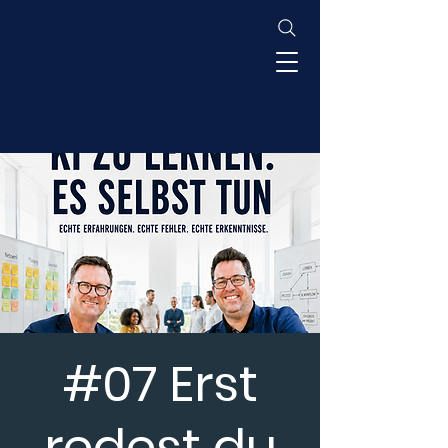
#07 Erst
redest du